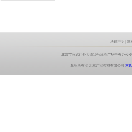
法律声明
|
隐
北京市宣武门外大街10号庄胜广场中央办公楼北翼8层 电话:
版权所有 © 北京广安控股有限公司
京IC