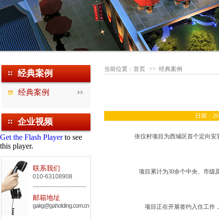
当前位置：
首页
>>
经典案例
经典案例
经典案例
日期：201
企业视频
Get the Flash Player
to see
张仪村项目为西城区首个定向安置房
this player.
联系我们
项目累计为30余个中央、市级及
010-63108908
邮箱地址
gakg@gaholding.com.cn
项目正在开展签约入住工作，截至